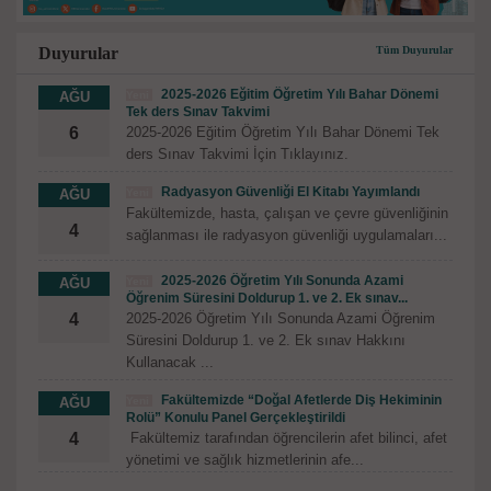
Duyurular
Tüm Duyurular
2025-2026 Eğitim Öğretim Yılı Bahar Dönemi
AĞU
Yeni
Tek ders Sınav Takvimi
6
2025-2026 Eğitim Öğretim Yılı Bahar Dönemi Tek
ders Sınav Takvimi İçin Tıklayınız.
Radyasyon Güvenliği El Kitabı Yayımlandı
AĞU
Yeni
Fakültemizde, hasta, çalışan ve çevre güvenliğinin
4
sağlanması ile radyasyon güvenliği uygulamaları...
2025-2026 Öğretim Yılı Sonunda Azami
AĞU
Yeni
Öğrenim Süresini Doldurup 1. ve 2. Ek sınav...
4
2025-2026 Öğretim Yılı Sonunda Azami Öğrenim
Süresini Doldurup 1. ve 2. Ek sınav Hakkını
Kullanacak ...
Fakültemizde “Doğal Afetlerde Diş Hekiminin
AĞU
Yeni
Rolü” Konulu Panel Gerçekleştirildi
4
Fakültemiz tarafından öğrencilerin afet bilinci, afet
yönetimi ve sağlık hizmetlerinin afe...