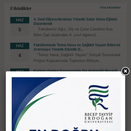
Etkinlikler
Tüm Etkinlikler
4. Sınıf Öğrencilerimize Yönelik Sütür Atma Eğitimi
HAZ
Düzenlendi
Fakültemiz Ağız, Diş ve Çene Cerrahisi Ana
5
Bilim Dalı tarafından 4. sınıf öğrencil...
Fakültemizde Temiz Hava ve Sağlıklı Yaşam Bilincini
HAZ
Artırmaya Yönelik Etkinlik D...
“Temiz Hava, Sağlıklı Yaşam” Sosyal Sorumluluk
4
Projesi Kapsamında Toplumun Bilinçle...
Kariyer Günleri Kapsamında Diş Hekimliği Mesleği
HAZ
Tanıtıldı
Kariyer Günleri etkinlikleri kapsamında, 21 Mayıs
2
2026 tarihinde Şehit Erhan Dural Kız Anadolu İ...
Diş Hekimliği Fakültesi’nden Anaokulu Öğrencilerine
MAY
Koruyucu Ağız ve Diş Sağlığı...
Recep Tayyip Erdoğan Üniversitesi Diş Hekimliği
18
Fakültesi öğrencileri ve akademisyenleri...