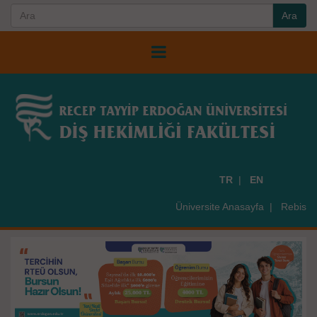
TR
EN
Üniversite Anasayfa
Rebis