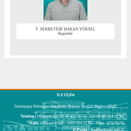
F. SEKRETERİ HAKAN YÜKSEL
Raportör
İLETIŞIM
İslampaşa Mahallesi Menderes Bulvarı No:612 Merkez/RİZE
Telefon :
Hastane:222 00 00-222 00 01- 222 00 02-214 22 65
Faks :
Dekanlık İçin: 0464 214 21 81 - Faks: 222 00 02
E-Posta :
dis@erdogan.edu.tr