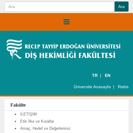
TR
EN
Üniversite Anasayfa
Rebis
Fakülte
İLETİŞİM
Etik İlke ve Kurallar
Amaç, Hedef ve Değerlerimiz