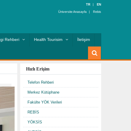
TR
EN
Üniversite Anasayfa
Rebis
lgi Rehberi
Health Tourisim
İletişim
Hızlı Erişim
Telefon Rehberi
Merkez Kütüphane
Fakülte YÖK Verileri
REBİS
YÖKSİS