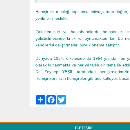
Hemşirelik mesleği toplumsal ihtiyaçlardan doğan, 
yönlü bir meslektir.
Fakültemizde ve hastahanelerde hemşireler bir
geliştirilmesinde kritik rol oynamaktadırlar. Bu 
kendilerini geliştirmeleri büyük öneme sahiptir.
Dünyada 1954, ülkemizde de 1964 yılından bu y
olarak kutlanmakta ve her yıl farklı bir tema ile et
Dr. Zeynep YEŞİL tarafından hemşirelerimizin 
Hemşirelerimizin hemşireler gününü kutluyor, başarı
S
F
T
h
a
w
a
c
i
r
e
t
e
b
t
o
e
o
r
İLETIŞIM
k