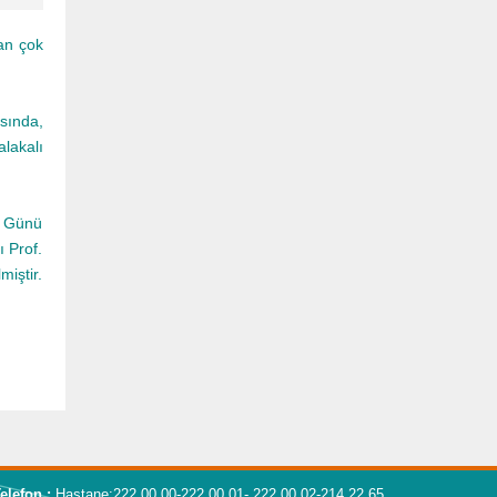
ran çok
sında,
lakalı
r Günü
ı Prof.
iştir.
elefon :
Hastane:222 00 00-222 00 01- 222 00 02-214 22 65