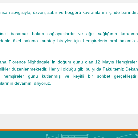
insan sevgisiyle, özveri, sabır ve hoşgörü kavramlarını içinde barındı
incil basamak bakım sağlayıcılardır ve ağız sağlığının korunma
nedenle özel bakıma muhtaç bireyler için hemşirelerin oral bakımla a
ana Florence Nightingale’ in doğum günü olan 12 Mayıs Hemşirele
kinlikler düzenlenmektedir. Her yıl olduğu gibi bu yılda Fakültemiz Dekan
hemşireler günü kutlanmış ve keyifli bir sohbet gerçekleştirilm
larının devamını diliyoruz.
T