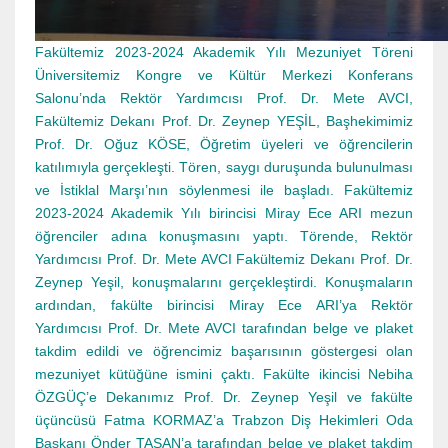
Fakültemiz 2023-2024 Akademik Yılı Mezuniyet Töreni
Üniversitemiz Kongre ve Kültür Merkezi Konferans
Salonu’nda Rektör Yardımcısı Prof. Dr. Mete AVCI,
Fakültemiz Dekanı Prof. Dr. Zeynep YEŞİL, Başhekimimiz
Prof. Dr. Oğuz KÖSE, Öğretim üyeleri ve öğrencilerin
katılımıyla gerçekleşti. Tören, saygı duruşunda bulunulması
ve İstiklal Marşı’nın söylenmesi ile başladı. Fakültemiz
2023-2024 Akademik Yılı birincisi Miray Ece ARI mezun
öğrenciler adına konuşmasını yaptı. Törende, Rektör
Yardımcısı Prof. Dr. Mete AVCI Fakültemiz Dekanı Prof. Dr.
Zeynep Yeşil, konuşmalarını gerçekleştirdi. Konuşmaların
ardından, fakülte birincisi Miray Ece ARI’ya Rektör
Yardımcısı Prof. Dr. Mete AVCI tarafından belge ve plaket
takdim edildi ve öğrencimiz başarısının göstergesi olan
mezuniyet kütüğüne ismini çaktı. Fakülte ikincisi Nebiha
ÖZGÜÇ’e Dekanımız Prof. Dr. Zeynep Yeşil ve fakülte
üçüncüsü Fatma KORMAZ’a Trabzon Diş Hekimleri Oda
Başkanı Önder TAŞAN’a tarafından belge ve plaket takdim